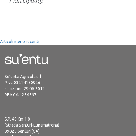
municipality.
Navigazione
Articoli meno recenti
articoli
Su’entu Agricola srl
P.Iva 03214150926
Iscrizione 29.06.2012
REA CA - 254567
S.P. 48 Km 1,8
(Strada Sanluri-Lunamatrona)
09025 Sanluri (CA)