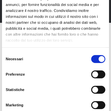
annunci, per fornire funzionalità dei social media e per
analizzare il nostro traffico. Condividiamo inoltre
informazioni sul modo in cui utilizzi il nostro sito con i
nostri partner che si occupano di analisi dei dati web,
pubblicità e social media, i quali potrebbero combinarle
con altre informazioni che hai fornito loro o che hanno
VETRO SCURO
RACCOLTA VETRO
raccolto dal tuo utilizzo dei loro servizi.
GREEN GLASS
Selezione
Necessari
TAPPO
RACCOLTA
del
consenso
CORK
ORGANICO
Preferenze
CAPSULA
RACCOLTA
ALLUMINIO
ALLUMINIO
Statistiche
TIN CAPSULE
Marketing