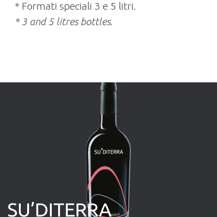
* Formati speciali 3 e 5 litri.
* 3 and 5 litres bottles
.
SU’DITERRA