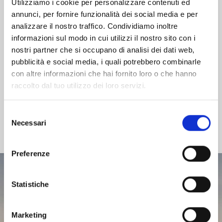
famiglia e siamo felici di aver recuperato questo valore non solo
Utilizziamo i cookie per personalizzare contenuti ed
per quanto riguarda i vini, ma anche per piccole produzioni di olio
annunci, per fornire funzionalità dei social media e per
e per le materie prime della Cucina della Tenuta, Arieddas”
analizzare il nostro traffico. Condividiamo inoltre
Salvatore Pilloni
informazioni sul modo in cui utilizzi il nostro sito con i
nostri partner che si occupano di analisi dei dati web,
pubblicità e social media, i quali potrebbero combinarle
con altre informazioni che hai fornito loro o che hanno
raccolto dal tuo utilizzo dei loro servizi.
Selezione
Necessari
del
consenso
Preferenze
Statistiche
Marketing