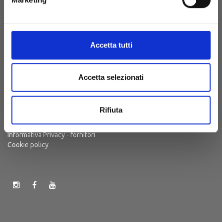
(Strada Sanluri-Lunamatrona)
09025 Sanluri (CA)
Sardegna, Italia
Accetta tutti
Punto Vendita e Prenotazioni
+39 (070)7050411
Ufficio Amministrativo
+39 (070)7050410
visita@cantinesuentu.com
Accetta selezionati
Rifiuta
Privacy policy
Informativa Privacy - clienti
Informativa Privacy - fornitori
Cookie policy