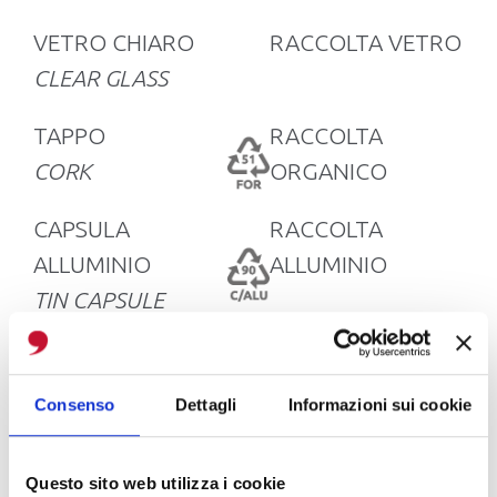
VETRO CHIARO
RACCOLTA VETRO
CLEAR GLASS
TAPPO
RACCOLTA
CORK
ORGANICO
CAPSULA
RACCOLTA
ALLUMINIO
ALLUMINIO
TIN CAPSULE
Verificate sempre la normativa del vostro
Consenso
Dettagli
Informazioni sui cookie
Comune per assicurarvi che il tipo di
materiale preveda lo smaltimento
Questo sito web utilizza i cookie