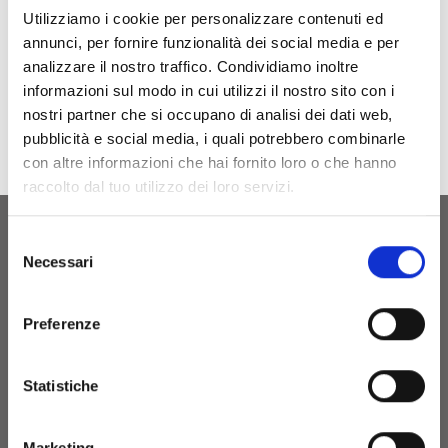
indicato in tabella.
Utilizziamo i cookie per personalizzare contenuti ed
In accordance with the provisions of your
annunci, per fornire funzionalità dei social media e per
municipality.
analizzare il nostro traffico. Condividiamo inoltre
informazioni sul modo in cui utilizzi il nostro sito con i
nostri partner che si occupano di analisi dei dati web,
pubblicità e social media, i quali potrebbero combinarle
con altre informazioni che hai fornito loro o che hanno
raccolto dal tuo utilizzo dei loro servizi.
Selezione
Necessari
del
consenso
Su’entu Agricola srl
P.Iva 03214150926
Preferenze
Iscrizione 29.06.2012
REA CA - 254567
Statistiche
S.P. 48 Km 1,8
Marketing