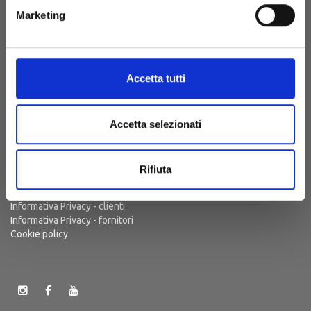
Marketing
S.P. 48 Km 1,8
(Strada Sanluri-Lunamatrona)
09025 Sanluri (CA)
Sardegna, Italia
Accetta tutti
Punto Vendita e Prenotazioni
+39 (070)7050411
Ufficio Amministrativo
+39 (070)7050410
Accetta selezionati
visita@cantinesuentu.com
Rifiuta
Privacy policy
Informativa Privacy - clienti
Informativa Privacy - fornitori
Cookie policy