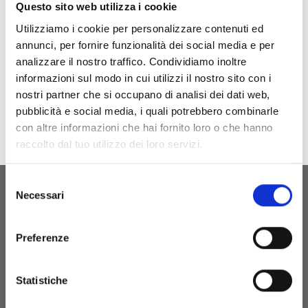
Questo sito web utilizza i cookie
materiale preveda lo smaltimento
Utilizziamo i cookie per personalizzare contenuti ed
indicato in tabella.
annunci, per fornire funzionalità dei social media e per
In accordance with the provisions of your
analizzare il nostro traffico. Condividiamo inoltre
municipality.
informazioni sul modo in cui utilizzi il nostro sito con i
nostri partner che si occupano di analisi dei dati web,
pubblicità e social media, i quali potrebbero combinarle
con altre informazioni che hai fornito loro o che hanno
raccolto dal tuo utilizzo dei loro servizi.
Selezione
Necessari
del
consenso
Su’entu Agricola srl
Preferenze
P.Iva 03214150926
Iscrizione 29.06.2012
REA CA - 254567
Statistiche