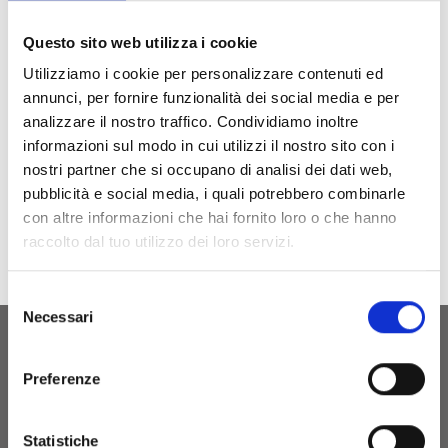
Concorso Nazionale del Vermentino con
Questo sito web utilizza i cookie
una selezione di Vermentino nazionali e
Utilizziamo i cookie per personalizzare contenuti ed
internazionali.
annunci, per fornire funzionalità dei social media e per
Segui i nostri canali social e quelli della
analizzare il nostro traffico. Condividiamo inoltre
cantina per conoscere il programma
informazioni sul modo in cui utilizzi il nostro sito con i
nostri partner che si occupano di analisi dei dati web,
completo.
pubblicità e social media, i quali potrebbero combinarle
con altre informazioni che hai fornito loro o che hanno
raccolto dal tuo utilizzo dei loro servizi.
Selezione
Necessari
del
consenso
Preferenze
Su’entu Agricola srl
P.Iva 03214150926
Statistiche