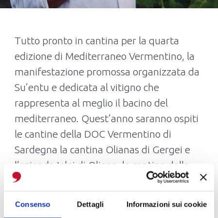
Tutto pronto in cantina per la quarta
edizione di Mediterraneo Vermentino, la
manifestazione promossa organizzata da
Su’entu e dedicata al vitigno che
rappresenta al meglio il bacino del
mediterraneo. Quest’anno saranno ospiti
le cantine della DOC Vermentino di
Sardegna la cantina Olianas di Gergei e
l’azienda Iolei di Oliena, le cantina della
DOCG Vermentino di Gallura Atlantis di
Berchidda e la Cantina Canu di
Consenso
Dettagli
Informazioni sui cookie
Luogosanto. Inoltre sarà presente il