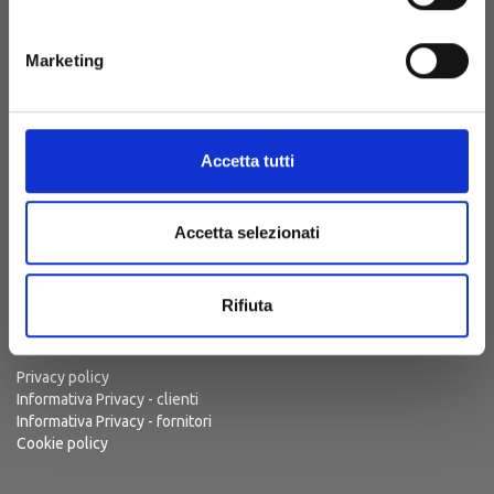
Iscrizione 29.06.2012
REA CA - 254567
Marketing
S.P. 48 Km 1,8
(Strada Sanluri-Lunamatrona)
09025 Sanluri (CA)
Accetta tutti
Sardegna, Italia
Punto Vendita e Prenotazioni
+39 (070)7050411
Accetta selezionati
Ufficio Amministrativo
+39 (070)7050410
visita@cantinesuentu.com
Rifiuta
Privacy policy
Informativa Privacy - clienti
Informativa Privacy - fornitori
Cookie policy