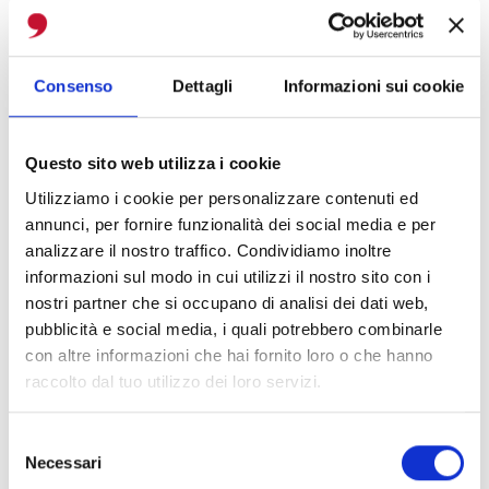
espressione pura ed autentica di questa
trilogia. Nasce così il Tèrruas Vermentino
Consenso
Dettagli
Informazioni sui cookie
Superiore Cagliari DOC 2023 e il Tèrruas
Cannonau di Sardegna Riserva DOC 2022.
Questo sito web utilizza i cookie
Valeria Pilloni, che guida insieme alla
Utilizziamo i cookie per personalizzare contenuti ed
sorella Roberta e al fratello Nicola,
annunci, per fornire funzionalità dei social media e per
analizzare il nostro traffico. Condividiamo inoltre
l’azienda fondata da Salvatore, ha
informazioni sul modo in cui utilizzi il nostro sito con i
sottolineato: “Con il Progetto Tèrruas
nostri partner che si occupano di analisi dei dati web,
poniamo ancora di più l’accento sulle
pubblicità e social media, i quali potrebbero combinarle
con altre informazioni che hai fornito loro o che hanno
potenzialità che ha il nostro territorio, e
raccolto dal tuo utilizzo dei loro servizi.
soprattutto della sua ricchezza e sulle
sfumature che queste terre possono
Selezione
Necessari
trasmettere in un calice di vino. In questi
del