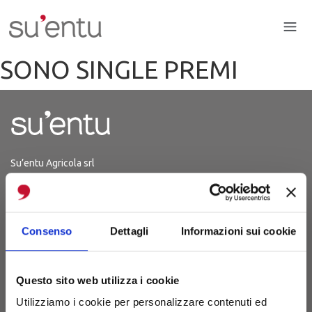
SONO SINGLE PREMI
Su’entu Agricola srl
P.Iva 03214150926
Iscrizione 29.06.2012
REA CA - 254567
Consenso
Dettagli
Informazioni sui cookie
S.P. 48 Km 1,8
(Strada Sanluri-Lunamatrona)
Questo sito web utilizza i cookie
09025 Sanluri (CA)
Utilizziamo i cookie per personalizzare contenuti ed
Sardegna, Italia