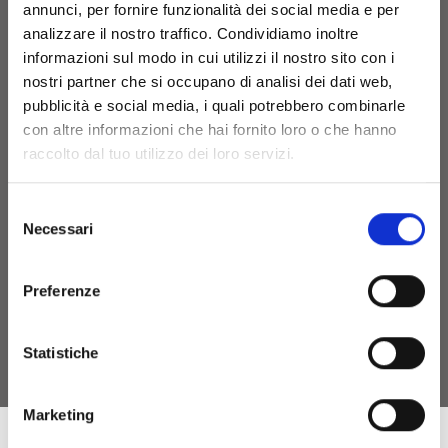
annunci, per fornire funzionalità dei social media e per
Punto Vendita e Prenotazioni
+39 (070)7050411
analizzare il nostro traffico. Condividiamo inoltre
Ufficio Amministrativo
+39 (070)7050410
informazioni sul modo in cui utilizzi il nostro sito con i
nostri partner che si occupano di analisi dei dati web,
visita@cantinesuentu.com
pubblicità e social media, i quali potrebbero combinarle
con altre informazioni che hai fornito loro o che hanno
raccolto dal tuo utilizzo dei loro servizi.
Privacy policy
Informativa Privacy - clienti
Informativa Privacy - fornitori
Selezione
Cookie policy
Necessari
del
consenso
Preferenze
Statistiche
Marketing
Intervento Finanziato dall’Unione Europea - Next Generation