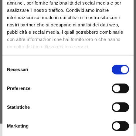
annunci, per fornire funzionalità dei social media e per
Punto Vendita e Prenotazioni
+39 (070)7050411
analizzare il nostro traffico. Condividiamo inoltre
Ufficio Amministrativo
+39 (070)7050410
informazioni sul modo in cui utilizzi il nostro sito con i
nostri partner che si occupano di analisi dei dati web,
visita@cantinesuentu.com
pubblicità e social media, i quali potrebbero combinarle
con altre informazioni che hai fornito loro o che hanno
raccolto dal tuo utilizzo dei loro servizi.
Privacy policy
Informativa Privacy - clienti
Informativa Privacy - fornitori
Selezione
Cookie policy
Necessari
del
consenso
Preferenze
Statistiche
Marketing
Intervento Finanziato dall’Unione Europea - Next Generation