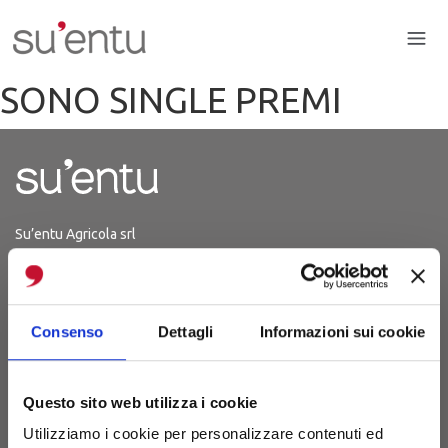
SONO SINGLE PREMI
Su’entu Agricola srl
P.Iva 03214150926
Iscrizione 29.06.2012
REA CA - 254567
Consenso
Dettagli
Informazioni sui cookie
S.P. 48 Km 1,8
(Strada Sanluri-Lunamatrona)
Questo sito web utilizza i cookie
09025 Sanluri (CA)
Utilizziamo i cookie per personalizzare contenuti ed
Sardegna, Italia