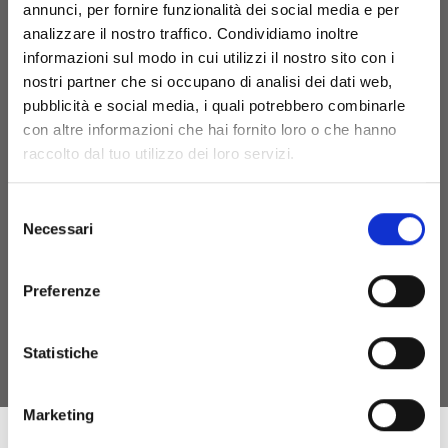
annunci, per fornire funzionalità dei social media e per
Punto Vendita e Prenotazioni
+39 (070)7050411
analizzare il nostro traffico. Condividiamo inoltre
Ufficio Amministrativo
+39 (070)7050410
informazioni sul modo in cui utilizzi il nostro sito con i
nostri partner che si occupano di analisi dei dati web,
visita@cantinesuentu.com
pubblicità e social media, i quali potrebbero combinarle
con altre informazioni che hai fornito loro o che hanno
raccolto dal tuo utilizzo dei loro servizi.
Privacy policy
Informativa Privacy - clienti
Informativa Privacy - fornitori
Selezione
Cookie policy
Necessari
del
consenso
Preferenze
Statistiche
Marketing
Intervento Finanziato dall’Unione Europea - Next Generation