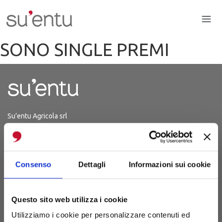
SONO SINGLE PREMI
Su’entu Agricola srl
P.Iva 03214150926
Iscrizione 29.06.2012
REA CA - 254567
Consenso
Dettagli
Informazioni sui cookie
S.P. 48 Km 1,8
(Strada Sanluri-Lunamatrona)
Questo sito web utilizza i cookie
09025 Sanluri (CA)
Utilizziamo i cookie per personalizzare contenuti ed
Sardegna, Italia