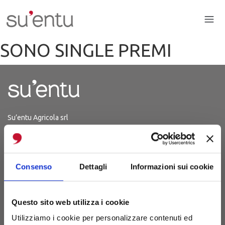
SONO SINGLE PREMI
Su’entu Agricola srl
P.Iva 03214150926
Iscrizione 29.06.2012
REA CA - 254567
Consenso
Dettagli
Informazioni sui cookie
S.P. 48 Km 1,8
(Strada Sanluri-Lunamatrona)
Questo sito web utilizza i cookie
09025 Sanluri (CA)
Utilizziamo i cookie per personalizzare contenuti ed
Sardegna, Italia