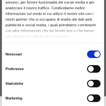
annunci, per fornire funzionalità dei social media e per
Punto Vendita e Prenotazioni
+39 (070)7050411
analizzare il nostro traffico. Condividiamo inoltre
Ufficio Amministrativo
+39 (070)7050410
informazioni sul modo in cui utilizzi il nostro sito con i
nostri partner che si occupano di analisi dei dati web,
visita@cantinesuentu.com
pubblicità e social media, i quali potrebbero combinarle
con altre informazioni che hai fornito loro o che hanno
raccolto dal tuo utilizzo dei loro servizi.
Privacy policy
Informativa Privacy - clienti
Informativa Privacy - fornitori
Selezione
Cookie policy
Necessari
del
consenso
Preferenze
Statistiche
Marketing
Intervento Finanziato dall’Unione Europea - Next Generation