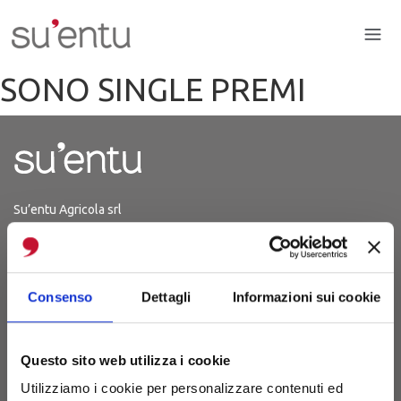
SONO SINGLE PREMI
Su’entu Agricola srl
P.Iva 03214150926
Iscrizione 29.06.2012
REA CA - 254567
Consenso
Dettagli
Informazioni sui cookie
S.P. 48 Km 1,8
(Strada Sanluri-Lunamatrona)
Questo sito web utilizza i cookie
09025 Sanluri (CA)
Utilizziamo i cookie per personalizzare contenuti ed
Sardegna, Italia