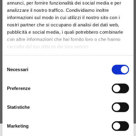
annunci, per fornire funzionalità dei social media e per
Punto Vendita e Prenotazioni
+39 (070)7050411
analizzare il nostro traffico. Condividiamo inoltre
Ufficio Amministrativo
+39 (070)7050410
informazioni sul modo in cui utilizzi il nostro sito con i
nostri partner che si occupano di analisi dei dati web,
visita@cantinesuentu.com
pubblicità e social media, i quali potrebbero combinarle
con altre informazioni che hai fornito loro o che hanno
raccolto dal tuo utilizzo dei loro servizi.
Privacy policy
Informativa Privacy - clienti
Informativa Privacy - fornitori
Selezione
Cookie policy
Necessari
del
consenso
Preferenze
Statistiche
Marketing
Intervento Finanziato dall’Unione Europea - Next Generation