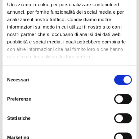
Utilizziamo i cookie per personalizzare contenuti ed
Con Cantine Aperte a Natale si apre un
annunci, per fornire funzionalità dei social media e per
ampio calendario di appuntamenti a
analizzare il nostro traffico. Condividiamo inoltre
Su’entu che durante il mese di dicembre
informazioni sul modo in cui utilizzi il nostro sito con i
nostri partner che si occupano di analisi dei dati web,
sarà sempre aperta fatta eccezione per il
pubblicità e social media, i quali potrebbero combinarle
25 dicembre. Gli eventi in calendario sono
con altre informazioni che hai fornito loro o che hanno
previsti per il 17 dicembre con l’Aperitivo
raccolto dal tuo utilizzo dei loro servizi.
di Natale dalle 18:00, per il 26 per
Selezione
l’Aperitivo di Santo Stefano e infine per il
Necessari
del
31 dicembre con il doppio appuntamento
consenso
con il menù speciale del ristorante tra le
Preferenze
vigne Arieddas e la festa in cantina, per
conoscere i dettagli degli eventi e per
Statistiche
prenotare segui i nostri canali social.
Marketing