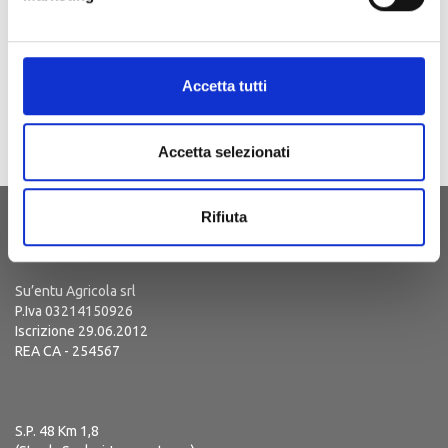
Per info:
visita@cantinesuentu.com
https://tinyurl.com/cantineapertesuentu
Accetta tutti
Accetta selezionati
Rifiuta
Su’entu Agricola srl
P.Iva 03214150926
Iscrizione 29.06.2012
REA CA - 254567
S.P. 48 Km 1,8