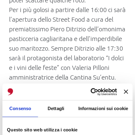
poter scattare qualche foto.
Per i più golosi a partire dalle 16:00 ci sarà
l’apertura dello Street Food a cura del
premiatissimo Piero Ditrizio dell’omonima
pasticceria cagliaritana e dell’imperdibile
suo maritozzo. Sempre Ditrizio alle 17:30
sarà il protagonista del laboratorio “I dolci
e i vini delle feste” con Valeria Pilloni
amministratrice della Cantina Su’entu.
Per le 17:00 è prevista l’accensione del
nuovo Albero di Natale accompagnato
dalla musica delle feste, mentre alle
Consenso
Dettagli
Informazioni sui cookie
18:00 spazio al concerto di Natale dei
“Loungedelica”.
Questo sito web utilizza i cookie