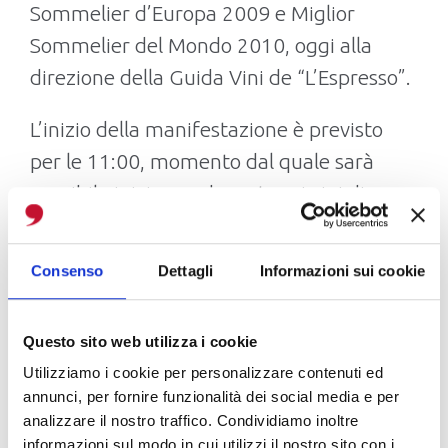
Sommelier d’Europa 2009 e Miglior
Sommelier del Mondo 2010, oggi alla
direzione della Guida Vini de “L’Espresso”.
L’inizio della manifestazione è previsto
per le 11:00, momento dal quale sarà
possibile iniziare a degustare i vini di
Su’entu, alle 12:00 nella sala conferenze
spazio agli approfondimenti con la
Consenso
Dettagli
Informazioni sui cookie
degustazione dedicata al Bovale, sotto la
guida di Luca Gardini e dei giornalisti
Questo sito web utilizza i cookie
Francesco Bruno Fadda e Lara De Luna, e
Utilizziamo i cookie per personalizzare contenuti ed
l’amministratore di Su’entu Valeria Pilloni.
annunci, per fornire funzionalità dei social media e per
Dalle 13:00 in sala degustazione e nella
analizzare il nostro traffico. Condividiamo inoltre
informazioni sul modo in cui utilizzi il nostro sito con i