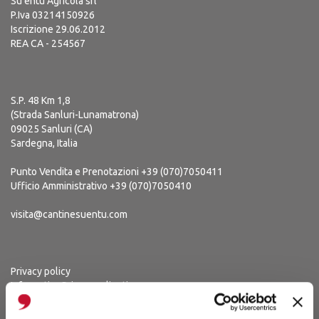
Su’entu Agricola srl
P.Iva 03214150926
Iscrizione 29.06.2012
REA CA - 254567
S.P. 48 Km 1,8
(Strada Sanluri-Lunamatrona)
09025 Sanluri (CA)
Sardegna, Italia
Punto Vendita e Prenotazioni
+39 (070)7050411
Ufficio Amministrativo
+39 (070)7050410
visita@cantinesuentu.com
Privacy policy
Informativa Privacy - clienti
Informativa Privacy - fornitori
Cookie policy