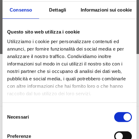
Consenso
Dettagli
Informazioni sui cookie
Questo sito web utilizza i cookie
Utilizziamo i cookie per personalizzare contenuti ed
annunci, per fornire funzionalità dei social media e per
analizzare il nostro traffico. Condividiamo inoltre
informazioni sul modo in cui utilizzi il nostro sito con i
Intervento Finanziato dall’Unione Europea - Next Generation
nostri partner che si occupano di analisi dei dati web,
EU, Missione 4 Componente 2 CUP: J83C21000320007
pubblicità e social media, i quali potrebbero combinarle
con altre informazioni che hai fornito loro o che hanno
raccolto dal tuo utilizzo dei loro servizi.
Selezione
Necessari
del
consenso
Preferenze